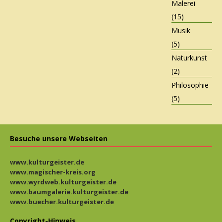
Malerei
(15)
Musik
(5)
Naturkunst
(2)
Philosophie
(5)
Besuche unsere Webseiten
www.kulturgeister.de
www.magischer-kreis.org
www.wyrdweb.kulturgeister.de
www.baumgalerie.kulturgeister.de
www.buecher.kulturgeister.de
Copyright-Hinweis