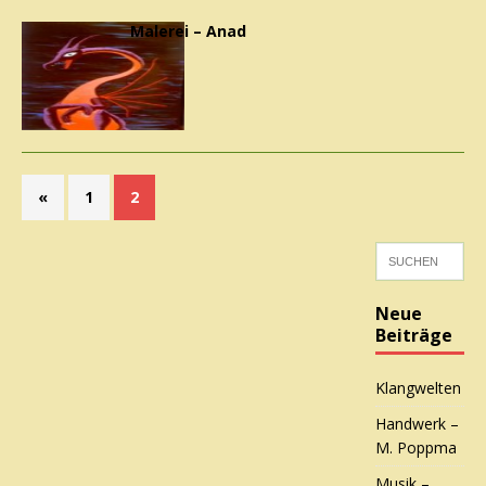
Malerei – Anad
«
1
2
Neue
Beiträge
Klangwelten
Handwerk –
M. Poppma
Musik –