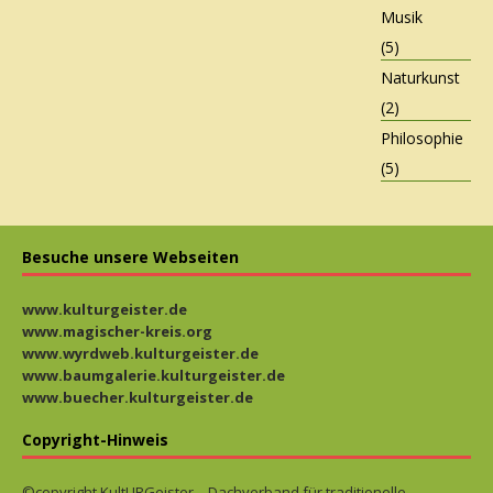
Musik
(5)
Naturkunst
(2)
Philosophie
(5)
Besuche unsere Webseiten
www.kulturgeister.de
www.magischer-kreis.org
www.wyrdweb.kulturgeister.de
www.baumgalerie.kulturgeister.de
www.buecher.kulturgeister.de
Copyright-Hinweis
©copyright KultURGeister – Dachverband für traditionelle